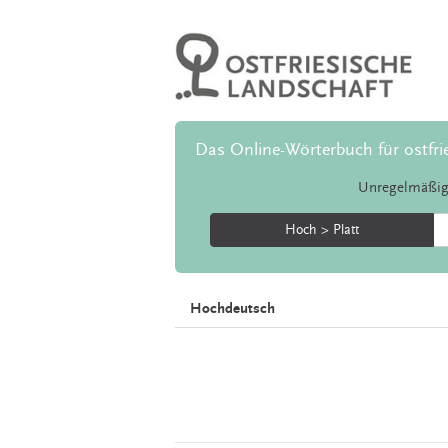
Das Online-Wörterbuch für ostfri
Unregelmäßig
Hoch > Platt
Hochdeutsch