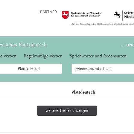
PARTNER
Auf der Grundlage des Ostfriesischen Wörterbuchs von 
esisches Plattdeutsch
... un
e Verben
Regelmäßige Verben
Sprichwörter und Redensarten
Platt > Hoch
Plattdeutsch
weitere Treffer anzeigen