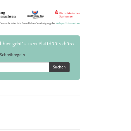
Gernot de Vries. Mit freundlicher Genehmigung des
Verlages Schuster Leer
d hier geht's zum Plattdüütskbüro
Schreibregeln
Suchen