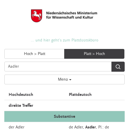
... und hier geht's zum Plattdüütskbüro
Hoch > Platt
Platt > Hoch
Menü
Hochdeutsch
Plattdeutsch
direkte Treffer
Substantive
der
Adler
de
Adler,
Aadler
, Pl.: de