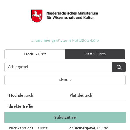
... und hier geht's zum Plattdüütskbüro
Hoch > Platt
Platt > Hoch
Menü
Hochdeutsch
Plattdeutsch
direkte Treffer
Substantive
Rückwand
des Hauses
de
Achtergevel
, Pl.: de