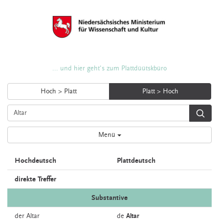
... und hier geht's zum Plattdüütskbüro
Hoch > Platt
Platt > Hoch
Menü
Hochdeutsch
Plattdeutsch
direkte Treffer
Substantive
der
Altar
de
Altar