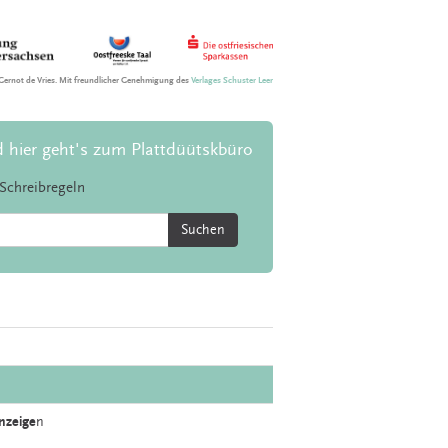
Gernot de Vries. Mit freundlicher Genehmigung des
Verlages Schuster Leer
d hier geht's zum Plattdüütskbüro
Schreibregeln
Suchen
nzeige
n