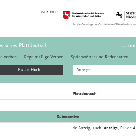
PARTNER
Auf der Grundlage des Ostfriesischen Wörterbuchs von 
esisches Plattdeutsch
... un
e Verben
Regelmäßige Verben
Sprichwörter und Redensarten
Platt > Hoch
Plattdeutsch
Substantive
de
Anzeig,
auch:
Anzeige
, Pl.: de
A