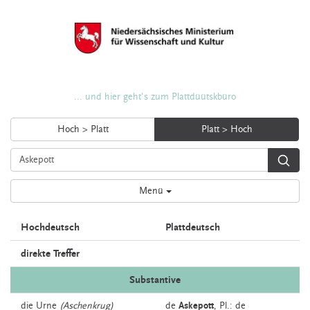
... und hier geht's zum Plattdüütskbüro
Hoch > Platt
Platt > Hoch
Menü
Hochdeutsch
Plattdeutsch
direkte Treffer
Substantive
die
Urne
(Aschenkrug)
de
Askepott
, Pl.: de