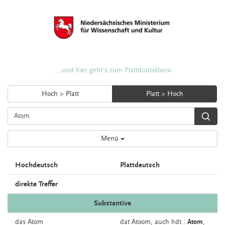
... und hier geht's zum Plattdüütskbüro
Hoch > Platt
Platt > Hoch
Menü
Hochdeutsch
Plattdeutsch
direkte Treffer
Substantive
das
Atom
dat
Atoom,
auch
hdt.:
Atom
,