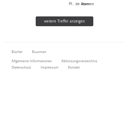
Pl.: de
Atom
en
weitere Treffer anzeigen
Bücher
Buurman
Allgemeine Informationen
Abkürzungsverzeichnis
Datenschutz
Impressum
Kontakt