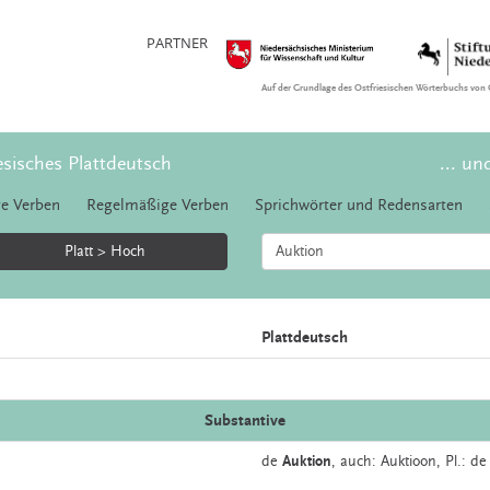
PARTNER
Auf der Grundlage des Ostfriesischen Wörterbuchs von 
esisches Plattdeutsch
... un
e Verben
Regelmäßige Verben
Sprichwörter und Redensarten
Platt > Hoch
Plattdeutsch
Substantive
de
Auktion
,
auch:
Auktioon
, Pl.: d