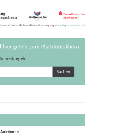
Gernot de Vries. Mit freundlicher Genehmigung des
Verlages Schuster Leer
d hier geht's zum Plattdüütskbüro
Schreibregeln
Suchen
e
Auktion
en