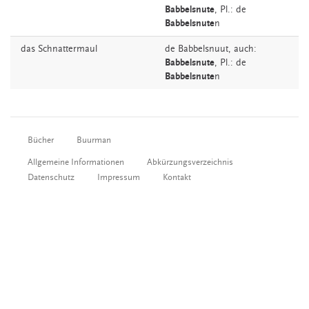
Babbelsnute
, Pl.: de
Babbelsnute
n
das
Schnattermaul
de
Babbelsnuut,
auch:
Babbelsnute
, Pl.: de
Babbelsnute
n
Bücher
Buurman
Allgemeine Informationen
Abkürzungsverzeichnis
Datenschutz
Impressum
Kontakt