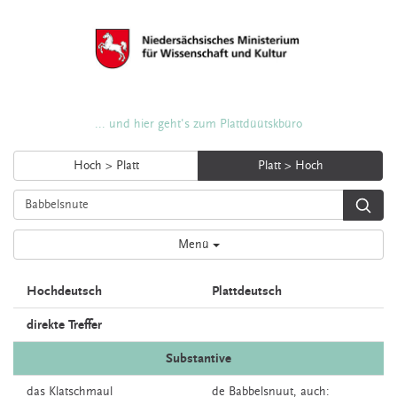
... und hier geht's zum Plattdüütskbüro
Hoch > Platt
Platt > Hoch
Menü
Hochdeutsch
Plattdeutsch
direkte Treffer
Substantive
das
Klatschmaul
de
Babbelsnuut,
auch: