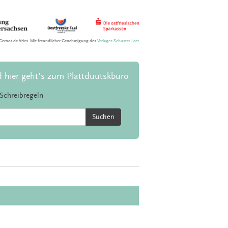
Gernot de Vries. Mit freundlicher Genehmigung des
Verlages Schuster Leer
d hier geht's zum Plattdüütskbüro
Schreibregeln
Suchen