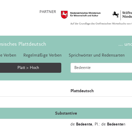
PARTNER
Auf der Grundlage des Ostfriesischen Wörterbuchs von 
esisches Plattdeutsch
... un
e Verben
Regelmäßige Verben
Sprichwörter und Redensarten
Platt > Hoch
Plattdeutsch
Substantive
de
Bedeente
, Pl.: de
Bedeente
n