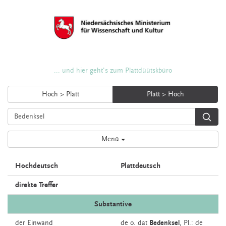
... und hier geht's zum Plattdüütskbüro
Hoch > Platt
Platt > Hoch
Menü
Hochdeutsch
Plattdeutsch
direkte Treffer
Substantive
der
Einwand
de o. dat
Bedenksel
, Pl.: de