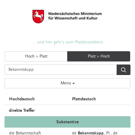
... und hier geht's zum Plattdüütskbüro
Hoch > Platt
Platt > Hoch
Menü
Hochdeutsch
Plattdeutsch
direkte Treffer
Substantive
die
Bekanntschaft
de
Bekanntskupp
, Pl.: de