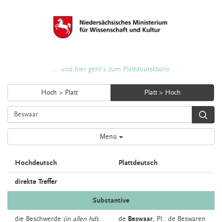
... und hier geht's zum Plattdüütskbüro
Hoch > Platt
Platt > Hoch
Menü
Hochdeutsch
Plattdeutsch
direkte Treffer
Substantive
die
Beschwerde
(in allen hdt.
de
Beswaar
, Pl.: de Beswaren