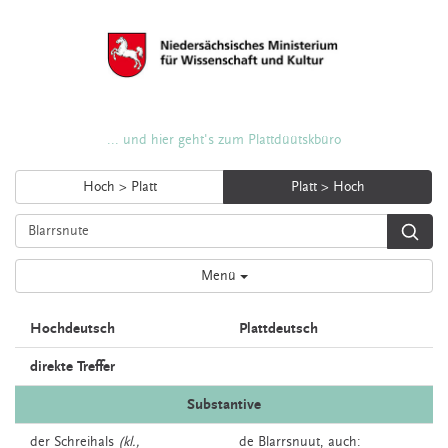
... und hier geht's zum Plattdüütskbüro
Hoch > Platt
Platt > Hoch
Menü
Hochdeutsch
Plattdeutsch
direkte Treffer
Substantive
der
Schreihals
(kl.,
de
Blarrsnuut,
auch: