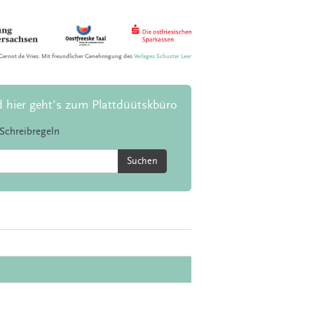
Gernot de Vries. Mit freundlicher Genehmigung des
Verlages Schuster Leer
d hier geht's zum Plattdüütskbüro
Schreibregeln
Suchen