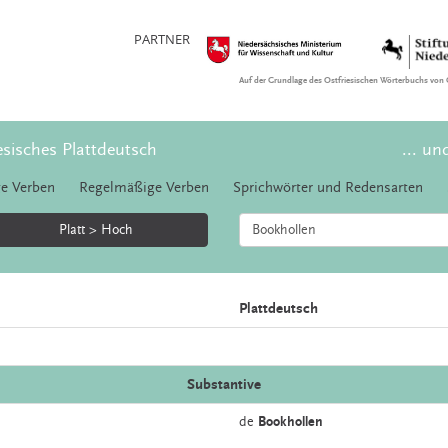
PARTNER
Auf der Grundlage des Ostfriesischen Wörterbuchs von 
esisches Plattdeutsch
... un
e Verben
Regelmäßige Verben
Sprichwörter und Redensarten
Platt > Hoch
Plattdeutsch
Substantive
de
Bookhollen