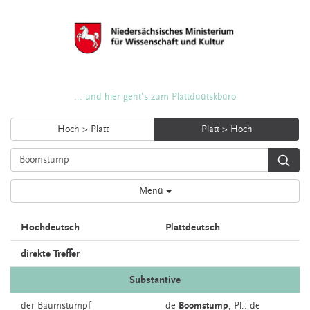
... und hier geht's zum Plattdüütskbüro
Hoch > Platt
Platt > Hoch
Menü
Hochdeutsch
Plattdeutsch
direkte Treffer
Substantive
der
Baumstumpf
de
Boomstump
, Pl.: de