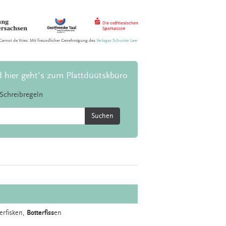
Gernot de Vries. Mit freundlicher Genehmigung des
Verlages Schuster Leer
d hier geht's zum Plattdüütskbüro
Schreibregeln
Suchen
terfisken,
Botterfiss
en