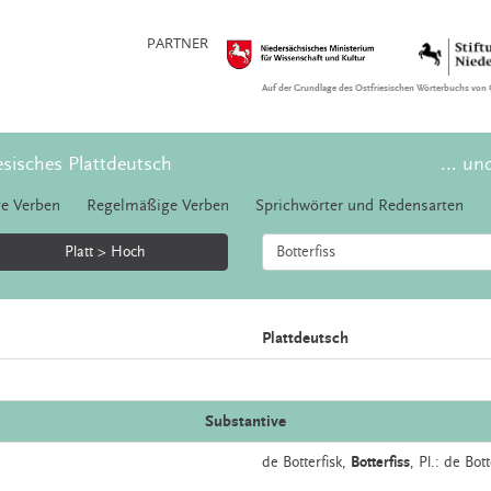
PARTNER
Auf der Grundlage des Ostfriesischen Wörterbuchs von 
esisches Plattdeutsch
... un
e Verben
Regelmäßige Verben
Sprichwörter und Redensarten
Platt > Hoch
Plattdeutsch
Substantive
de
Botterfisk,
Botterfiss
, Pl.: de Bot