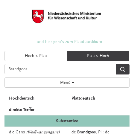
... und hier geht's zum Plattdüütskbüro
Hoch > Platt
Platt > Hoch
Menü
Hochdeutsch
Plattdeutsch
direkte Treffer
Substantive
die
Gans
(Weißwangengans)
de
Brandgoos
, Pl.: de