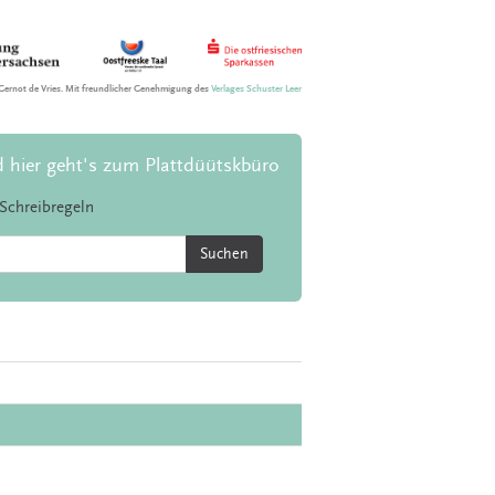
Gernot de Vries. Mit freundlicher Genehmigung des
Verlages Schuster Leer
d hier geht's zum Plattdüütskbüro
Schreibregeln
Suchen