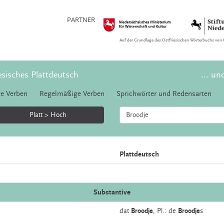
PARTNER
Auf der Grundlage des Ostfriesischen Wörterbuchs von 
esisches Plattdeutsch
... un
e Verben
Regelmäßige Verben
Sprichwörter und Redensarten
Platt > Hoch
Plattdeutsch
Substantive
dat
Broodje
, Pl.: de
Broodje
s