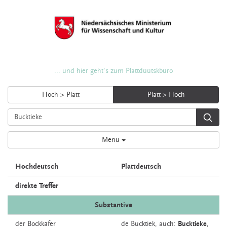
... und hier geht's zum Plattdüütskbüro
Hoch > Platt
Platt > Hoch
Menü
Hochdeutsch
Plattdeutsch
direkte Treffer
Substantive
der
Bockkäfer
de
Bucktiek,
auch:
Bucktieke
,