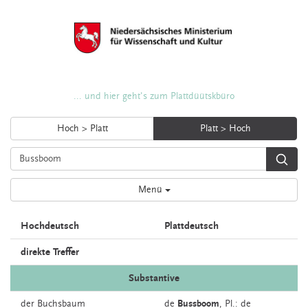
... und hier geht's zum Plattdüütskbüro
Hoch > Platt
Platt > Hoch
Menü
Hochdeutsch
Plattdeutsch
direkte Treffer
Substantive
der
Buchsbaum
de
Bussboom
, Pl.: de