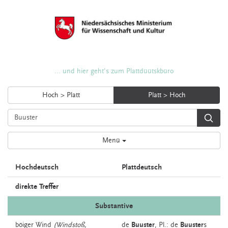
... und hier geht's zum Plattdüütskbüro
Hoch > Platt
Platt > Hoch
Menü
Hochdeutsch
Plattdeutsch
direkte Treffer
Substantive
böiger
Wind
(Windstoß,
de
Buuster
, Pl.: de
Buuster
s