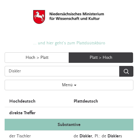
... und hier geht's zum Plattdüütskbüro
Hoch > Platt
Platt > Hoch
Menü
Hochdeutsch
Plattdeutsch
direkte Treffer
Substantive
der
Tischler
de
Diskler
, Pl.: de
Diskler
s