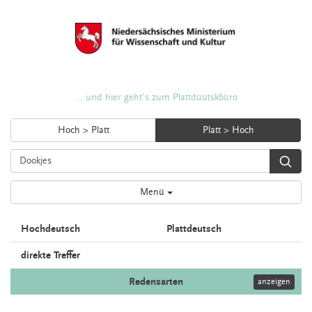
... und hier geht's zum Plattdüütskbüro
Hoch > Platt
Platt > Hoch
Menü
Hochdeutsch
Plattdeutsch
direkte Treffer
Redensarten
anzeigen