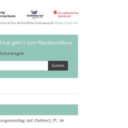
Gernot de Vries. Mit freundlicher Genehmigung des
Verlages Schuster Leer
d hier geht's zum Plattdüütskbüro
Schreibregeln
Suchen
ungsvorschlag; östl. Ostfriesl.)
, Pl.: de