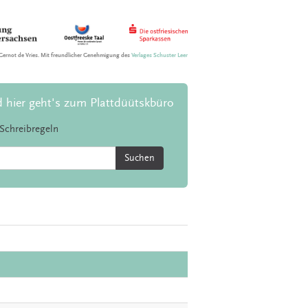
Gernot de Vries. Mit freundlicher Genehmigung des
Verlages Schuster Leer
d hier geht's zum Plattdüütskbüro
Schreibregeln
Suchen