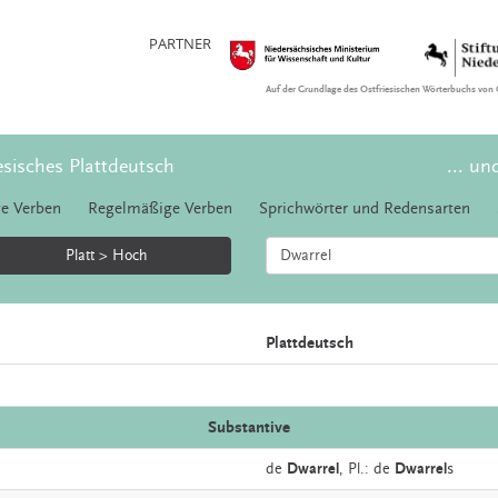
PARTNER
Auf der Grundlage des Ostfriesischen Wörterbuchs von 
esisches Plattdeutsch
... un
e Verben
Regelmäßige Verben
Sprichwörter und Redensarten
Platt > Hoch
Plattdeutsch
Substantive
de
Dwarrel
, Pl.: de
Dwarrel
s