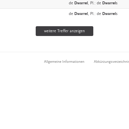
de
Dwarrel
, Pl.: de
Dwarrel
s
de
Dwarrel
, Pl.: de
Dwarrel
s
weitere Treffer anzeigen
Allgemeine Informationen
Abkürzungsverzeichni