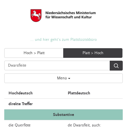
... und hier geht's zum Plattdüütskbüro
Hoch > Platt
Platt > Hoch
Menü
Hochdeutsch
Plattdeutsch
direkte Treffer
Substantive
die
Querflöte
de
Dwarsfleit,
auch: