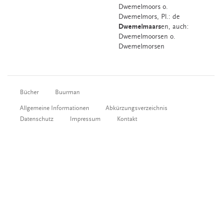
Dwemelmoors
o.
Dwemelmors
, Pl.: de
Dwemelmaars
en, auch:
Dwemelmoorsen o.
Dwemelmorsen
Bücher
Buurman
Allgemeine Informationen
Abkürzungsverzeichnis
Datenschutz
Impressum
Kontakt