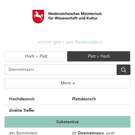
... und hier geht's zum Plattdüütskbüro
Hoch > Platt
Platt > Hoch
Menü
Hochdeutsch
Plattdeutsch
direkte Treffer
Substantive
der
Bummelant
de
Dwemelmaars
,
auch: