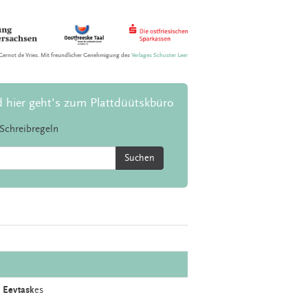
Gernot de Vries. Mit freundlicher Genehmigung des
Verlages Schuster Leer
d hier geht's zum Plattdüütskbüro
Schreibregeln
Suchen
e
Eevtask
es