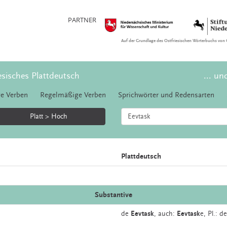
PARTNER
Auf der Grundlage des Ostfriesischen Wörterbuchs von 
esisches Plattdeutsch
... un
e Verben
Regelmäßige Verben
Sprichwörter und Redensarten
Platt > Hoch
Plattdeutsch
Substantive
de
Eevtask
,
auch:
Eevtask
e
, Pl.: d