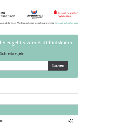
Gernot de Vries. Mit freundlicher Genehmigung des
Verlages Schuster Leer
d hier geht's zum Plattdüütskbüro
Schreibregeln
Suchen
gen