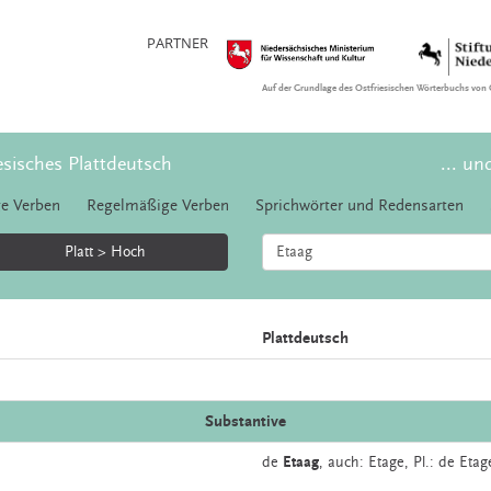
PARTNER
Auf der Grundlage des Ostfriesischen Wörterbuchs von 
esisches Plattdeutsch
... un
e Verben
Regelmäßige Verben
Sprichwörter und Redensarten
Platt > Hoch
Plattdeutsch
Substantive
de
Etaag
,
auch:
Etage
, Pl.: de Eta