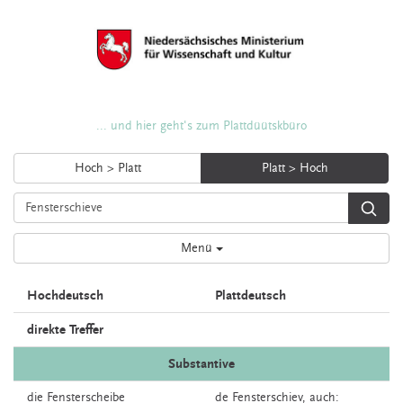
... und hier geht's zum Plattdüütskbüro
Hoch > Platt
Platt > Hoch
Menü
Hochdeutsch
Plattdeutsch
direkte Treffer
Substantive
die
Fensterscheibe
de
Fensterschiev,
auch: