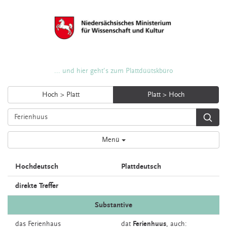
... und hier geht's zum Plattdüütskbüro
Hoch > Platt
Platt > Hoch
Menü
Hochdeutsch
Plattdeutsch
direkte Treffer
Substantive
das
Ferienhaus
dat
Ferienhuus
,
auch: