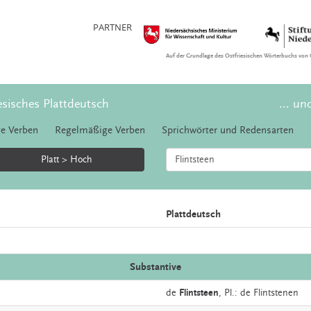
PARTNER
Auf der Grundlage des Ostfriesischen Wörterbuchs von 
esisches Plattdeutsch
... un
e Verben
Regelmäßige Verben
Sprichwörter und Redensarten
Platt > Hoch
Plattdeutsch
Substantive
de
Flintsteen
, Pl.: de Flintstenen