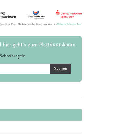
Gernot de Vries. Mit freundlicher Genehmigung des
Verlages Schuster Leer
d hier geht's zum Plattdüütskbüro
Schreibregeln
Suchen