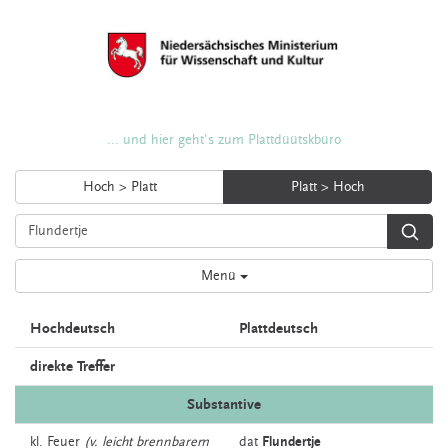
... und hier geht's zum Plattdüütskbüro
Hoch > Platt
Platt > Hoch
Menü
Hochdeutsch
Plattdeutsch
direkte Treffer
Substantive
kl.
Feuer
(v. leicht brennbarem
dat
Flundertje