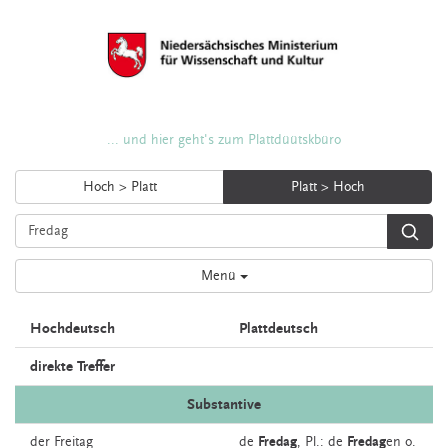
... und hier geht's zum Plattdüütskbüro
Hoch > Platt
Platt > Hoch
Menü
Hochdeutsch
Plattdeutsch
direkte Treffer
Substantive
der
Freitag
de
Fredag
, Pl.: de
Fredag
en o.