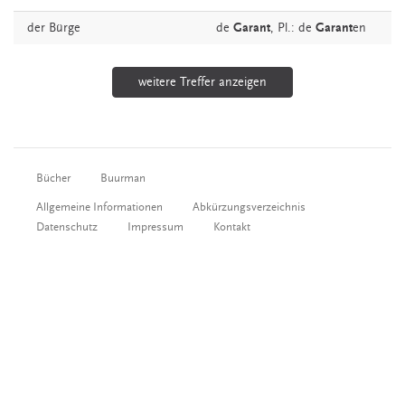
der
Bürge
de
Garant
, Pl.: de
Garant
en
weitere Treffer anzeigen
Bücher
Buurman
Allgemeine Informationen
Abkürzungsverzeichnis
Datenschutz
Impressum
Kontakt