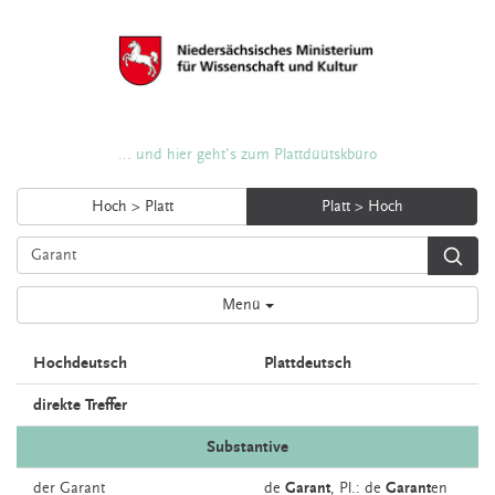
... und hier geht's zum Plattdüütskbüro
Hoch > Platt
Platt > Hoch
Menü
Hochdeutsch
Plattdeutsch
direkte Treffer
Substantive
der
Garant
de
Garant
, Pl.: de
Garant
en