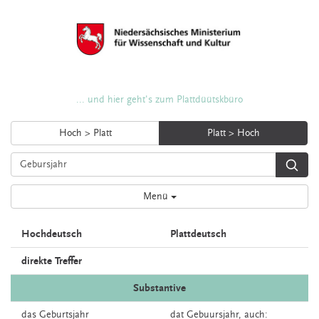
... und hier geht's zum Plattdüütskbüro
Hoch > Platt
Platt > Hoch
Menü
Hochdeutsch
Plattdeutsch
direkte Treffer
Substantive
das
Geburtsjahr
dat
Gebuursjahr,
auch: