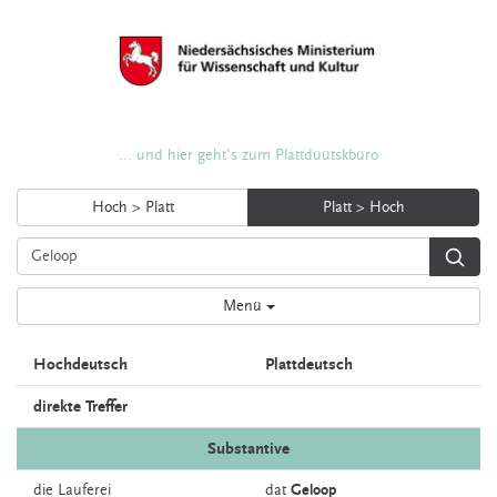
... und hier geht's zum Plattdüütskbüro
Hoch > Platt
Platt > Hoch
Menü
Hochdeutsch
Plattdeutsch
direkte Treffer
Substantive
die
Lauferei
dat
Geloop