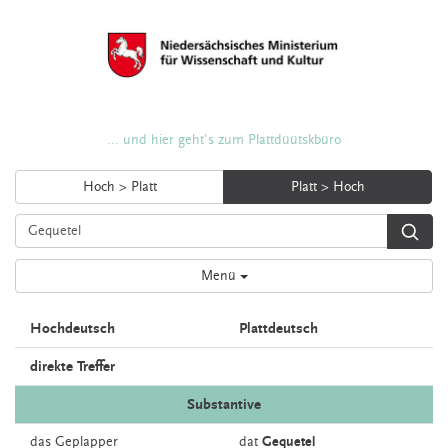
... und hier geht's zum Plattdüütskbüro
Hoch > Platt
Platt > Hoch
Menü
Hochdeutsch
Plattdeutsch
direkte Treffer
Substantive
das
Geplapper
dat
Gequetel