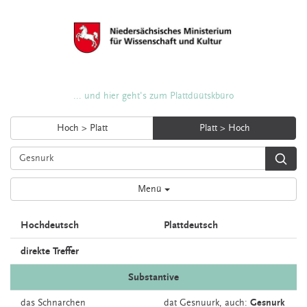
... und hier geht's zum Plattdüütskbüro
Hoch > Platt
Platt > Hoch
Menü
Hochdeutsch
Plattdeutsch
direkte Treffer
Substantive
das
Schnarchen
dat
Gesnuurk,
auch:
Gesnurk