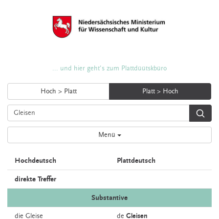
... und hier geht's zum Plattdüütskbüro
Hoch > Platt
Platt > Hoch
Menü
Hochdeutsch
Plattdeutsch
direkte Treffer
Substantive
die
Gleise
de
Gleisen