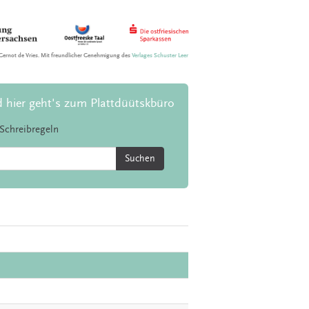
Gernot de Vries. Mit freundlicher Genehmigung des
Verlages Schuster Leer
d hier geht's zum Plattdüütskbüro
Schreibregeln
Suchen