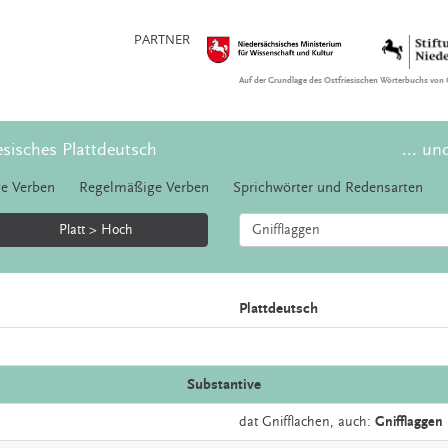
PARTNER
Auf der Grundlage des Ostfriesischen Wörterbuchs von 
esisches Plattdeutsch
... un
e Verben
Regelmäßige Verben
Sprichwörter und Redensarten
Platt > Hoch
Plattdeutsch
Substantive
dat
Gnifflachen,
auch:
Gnifflaggen