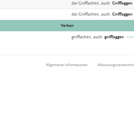
dat
Gnifflachen,
auch:
Gnifflaggen
dat
Gnifflachen,
auch:
Gnifflaggen
Verben
gnifflachen,
auch:
gnifflaggen
Konj
Allgemeine Informationen
Abkürzungsverzeichni