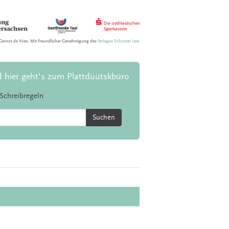
Gernot de Vries. Mit freundlicher Genehmigung des
Verlages Schuster Leer
d hier geht's zum Plattdüütskbüro
Schreibregeln
Suchen