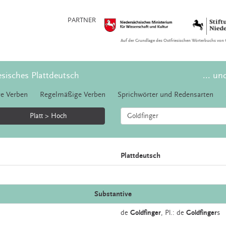
PARTNER
Auf der Grundlage des Ostfriesischen Wörterbuchs von 
esisches Plattdeutsch
... un
e Verben
Regelmäßige Verben
Sprichwörter und Redensarten
Platt > Hoch
Plattdeutsch
Substantive
de
Goldfinger
, Pl.: de
Goldfinger
s