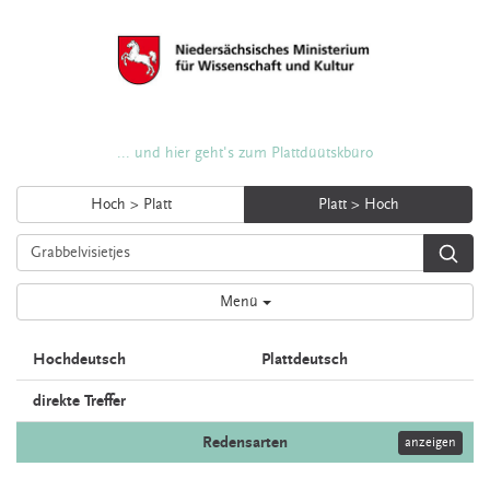
... und hier geht's zum Plattdüütskbüro
Hoch > Platt
Platt > Hoch
Menü
Hochdeutsch
Plattdeutsch
direkte Treffer
Redensarten
anzeigen