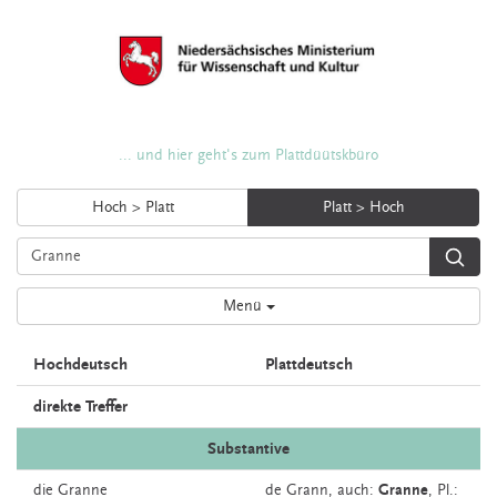
... und hier geht's zum Plattdüütskbüro
Hoch > Platt
Platt > Hoch
Menü
Hochdeutsch
Plattdeutsch
direkte Treffer
Substantive
die
Granne
de
Grann,
auch:
Granne
, Pl.: