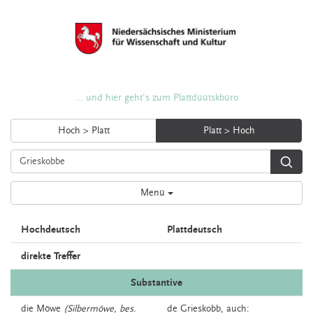
... und hier geht's zum Plattdüütskbüro
Hoch > Platt
Platt > Hoch
Menü
Hochdeutsch
Plattdeutsch
direkte Treffer
Substantive
die
Möwe
(Silbermöwe, bes.
de
Grieskobb,
auch: