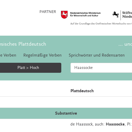
PARTNER
Auf der Grundlage des Ostfriesischen Wörterbuchs von 
esisches Plattdeutsch
... un
e Verben
Regelmäßige Verben
Sprichwörter und Redensarten
Platt > Hoch
Plattdeutsch
Substantive
de
Haassock,
auch:
Haassocke
, Pl