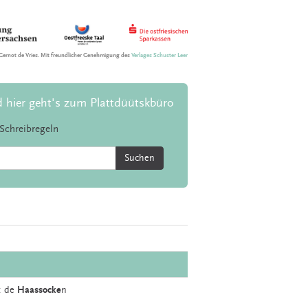
Gernot de Vries. Mit freundlicher Genehmigung des
Verlages Schuster Leer
d hier geht's zum Plattdüütskbüro
Schreibregeln
Suchen
.: de
Haassocke
n