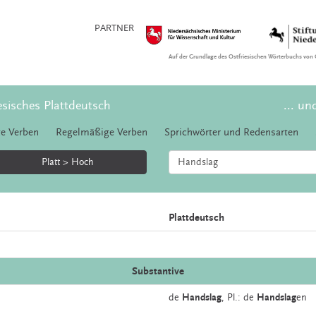
PARTNER
Auf der Grundlage des Ostfriesischen Wörterbuchs von 
esisches Plattdeutsch
... un
e Verben
Regelmäßige Verben
Sprichwörter und Redensarten
Platt > Hoch
Plattdeutsch
Substantive
de
Handslag
, Pl.: de
Handslag
en