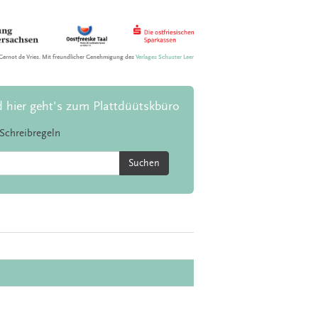
Gernot de Vries. Mit freundlicher Genehmigung des
Verlages Schuster Leer
d hier geht's zum Plattdüütskbüro
Schreibregeln
Suchen