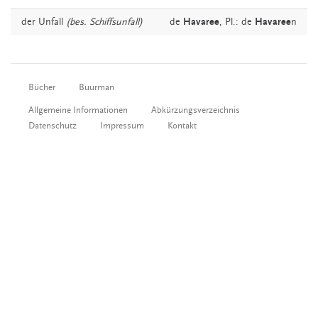
der
Unfall
(bes. Schiffsunfall)
de
Havaree
, Pl.: de
Havaree
n
Bücher
Buurman
Allgemeine Informationen
Abkürzungsverzeichnis
Datenschutz
Impressum
Kontakt