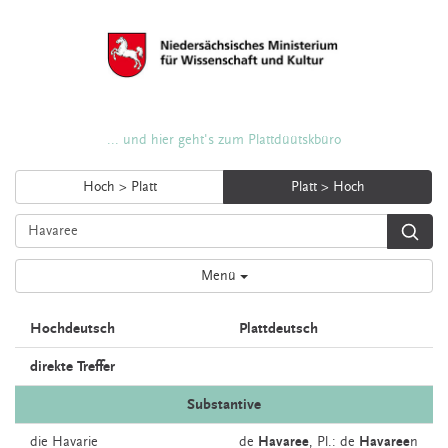
... und hier geht's zum Plattdüütskbüro
Hoch > Platt
Platt > Hoch
Menü
Hochdeutsch
Plattdeutsch
direkte Treffer
Substantive
die
Havarie
de
Havaree
, Pl.: de
Havaree
n