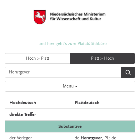
... und hier geht's zum Plattdüütskbüro
Hoch > Platt
Platt > Hoch
Menü
Hochdeutsch
Plattdeutsch
direkte Treffer
Substantive
der
Verleger
de
Herutgever
, Pl.: de